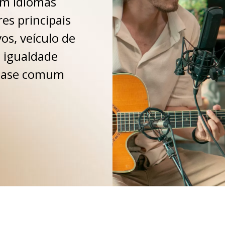
em idiomas
es principais
os, veículo de
 igualdade
 base comum