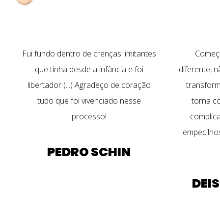
Fui fundo dentro de crenças limitantes
Começo
que tinha desde a infância e foi
diferente, 
libertador (...) Agradeço de coração
transform
tudo que foi vivenciado nesse
torna co
processo!
complica
empecilhos
PEDRO SCHIN
DEI